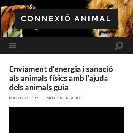
CONNEXIÓ ANIMAL
Altern
Alternar
el
el
campo
menú
de
móvil
búsqu
Enviament d’energia i sanació
als animals físics amb l’ajuda
dels animals guia
MARZO 25, 2020
/
SIN COMENTARIOS